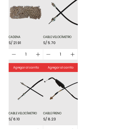
CADENA
CABLE VELOCÍMETRO
Precio
Precio
S/ 21.91
S/ 5.70
Agregar al carrito
Agregar al carrito
CABLE VELOCÍMETRO
CABLE FRENO
Precio
Precio
S/ 6.10
S/ 8.23