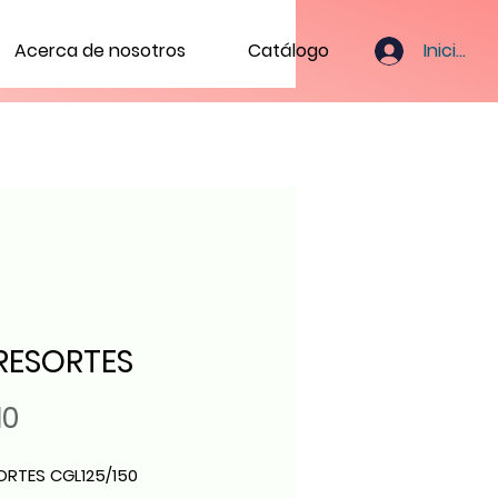
Iniciar s
Acerca de nosotros
Catálogo
 RESORTES
Precio
10
SORTES CGL125/150