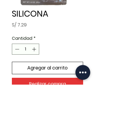
SILICONA
Precio
S/ 7.29
Cantidad
*
Agregar al carrito
Realizar compra
SILICONA MEGA GREY 100G
(3.5OZ)